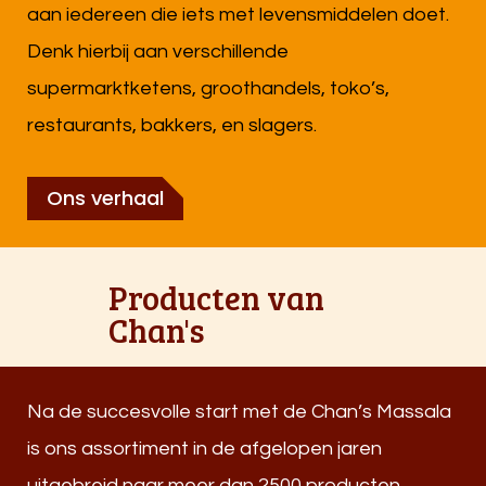
aan iedereen die iets met levensmiddelen doet.
Denk hierbij aan verschillende
supermarktketens, groothandels, toko’s,
restaurants, bakkers, en slagers.
Ons verhaal
Producten van
Chan's
Na de succesvolle start met de Chan’s Massala
is ons assortiment in de afgelopen jaren
uitgebreid naar meer dan 2500 producten.