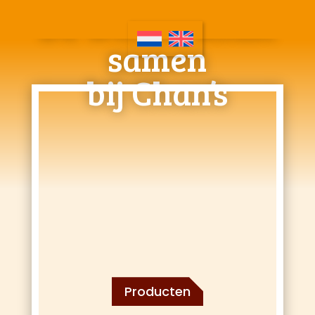
De wereld komt
samen
bij Chan’s
Producten